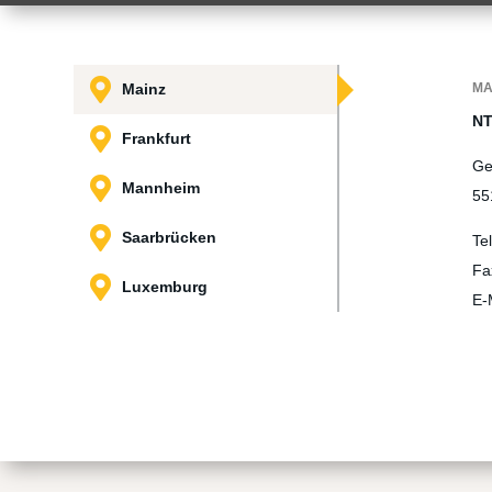

Mainz
MA
NT

Frankfurt
Ge

Mannheim
55

Saarbrücken
Te
Fa

Luxemburg
E-