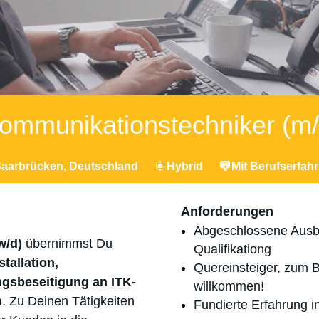
Kommunikationstechniker (m/
Saarbrücken, Deutschland
Hybrid
Mit Berufserfah
Anforderungen
Abgeschlossene Ausbi
w/d)
übernimmst Du
Qualifikationg
stallation,
Quereinsteiger, zum B
gsbeseitigung an ITK-
willkommen!
n
. Zu Deinen Tätigkeiten
Fundierte Erfahrung in