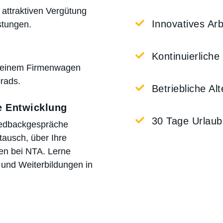
d attraktiven Vergütung

Innovatives Ar
stungen.

Kontinuierliche
it einem Firmenwagen
brads.

Betriebliche Al
e Entwicklung

30 Tage Urlaub
eedbackgespräche
tausch, über Ihre
en bei NTA. Lerne
 und Weiterbildungen in