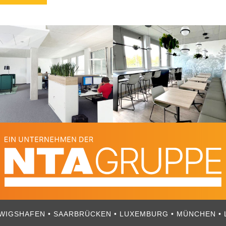
DWIGSHAFEN • SAARBRÜCKEN • LUXEMBURG • MÜNCHEN • L