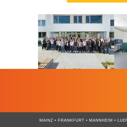
MAINZ • FRANKFURT • MANNHEIM • LU