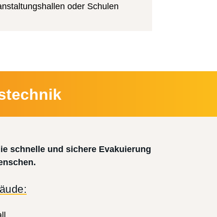
anstaltungshallen oder Schulen
stechnik
 die schnelle und sichere Evakuierung
Menschen.
bäude:
ll