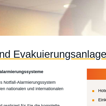
und Evakuierungsanlag
halarmierungssysteme
ls Notfall-Alarmierungssystem
en nationalen und internationalen
Hot
Ein
ealisiert für Sie die komplette