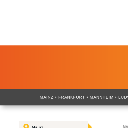
MAINZ • FRANKFURT • MANNHEIM • LU

Mainz
MA