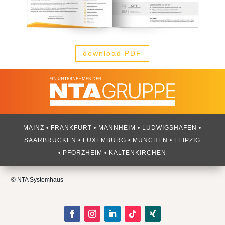
download PDF
MAINZ • FRANKFURT • MANNHEIM • LUDWIGSHAFEN •
SAARBRÜCKEN • LUXEMBURG • MÜNCHEN • LEIPZIG
• PFORZHEIM • KALTENKIRCHEN
© NTA Systemhaus​