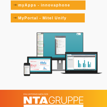
myApps - innovaphone
MyPortal - Mitel Unify