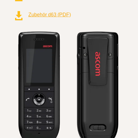

Zubehör d63 (PDF)