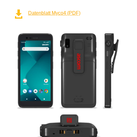

Datenblatt Myco4 (PDF)